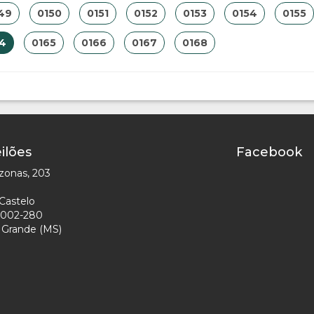
49
0150
0151
0152
0153
0154
0155
4
0165
0166
0167
0168
ilões
Facebook
zonas, 203
Castelo
002-280
Grande (MS)