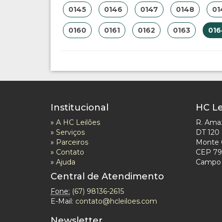
0145
0146
0147
0148
01
0160
0161
0162
0163
016
Institucional
HC Le
»
A HC Leilões
R. Ama
»
Serviços
DT 120
»
Parceiros
Monte 
»
Contato
CEP 79
»
Ajuda
Campo 
Central de Atendimento
Fone:
(67) 98136-2615
E-Mail:
contato@hcleiloes.com
Newsletter