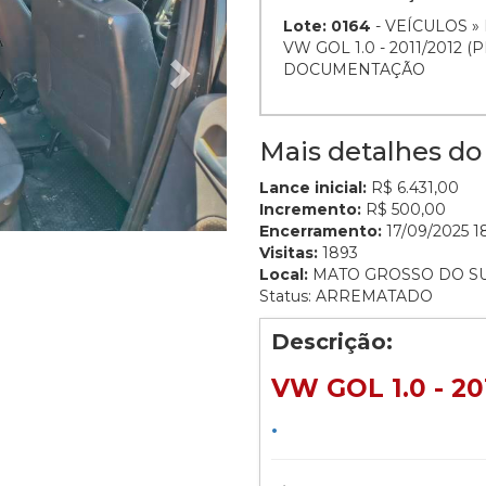
Lote: 0164
- VEÍCULOS »
VW GOL 1.0 - 2011/2012 
DOCUMENTAÇÃO
Mais detalhes do 
Lance inicial:
R$ 6.431,00
Incremento:
R$ 500,00
Encerramento:
17/09/2025 18
Visitas:
1893
Local:
MATO GROSSO DO S
Status: ARREMATADO
Descrição:
VW GOL 1.0 - 20
.