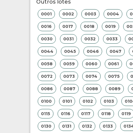
Outros lotes
0001
0002
0003
0004
0
0016
0017
0018
0019
00
0030
0031
0032
0033
0
0044
0045
0046
0047
0058
0059
0060
0061
0
0072
0073
0074
0075
0086
0087
0088
0089
0100
0101
0102
0103
010
0115
0116
0117
0118
0119
0130
0131
0132
0133
013