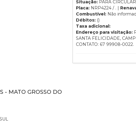
Situação:
PARA CIRCULAR
Placa:
NRP4224 / . |
Renav
Combustível:
Não informa
Débitos:
()
Taxa adicional:
Endereço para visitação:
R
SANTA FELICIDADE, CAMPO
CONTATO: 67 99908-0022.
MS - MATO GROSSO DO
SUL