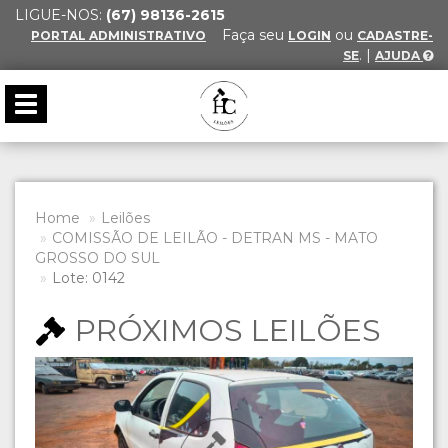
LIGUE-NOS:
(67) 98136-2615
Faça seu
ou
PORTAL ADMINISTRATIVO
LOGIN
CADASTRE-
. |
SE
AJUDA
Toggle
navigation
Home
Leilões
COMISSÃO DE LEILÃO - DETRAN MS - MATO
GROSSO DO SUL
Lote: 0142
PRÓXIMOS LEILÕES
Previous
Next