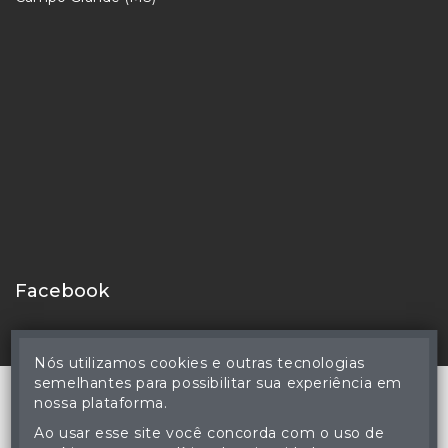
Facebook
Nós utilizamos cookies e outras tecnologias
semelhantes para possibilitar sua experiência em
nossa plataforma.
Ao usar esse site você concorda com o uso de
© Hercules Valazuela Coutinho - Leiloeiro Público Oficial -