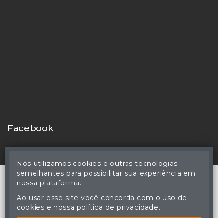
Facebook
Nós utilizamos cookies e outras tecnologias
semelhantes para possibilitar sua experiência em
nossa plataforma.
Ao usar esse site você concorda com o uso de
© Hercules Valazuela Coutinho - Leiloeiro Público Oficial -
cookies e nossa política de privacidade.
Matrícula nº 59 JUCEMS - Todos os direitos reservados
A cópia ou reprodução não autorizada do conteúdo deste site