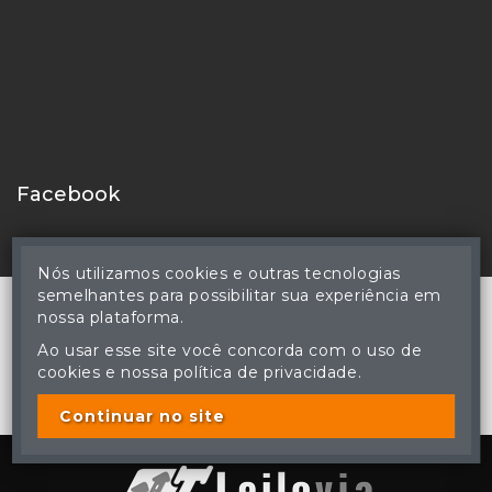
Facebook
Nós utilizamos cookies e outras tecnologias
semelhantes para possibilitar sua experiência em
nossa plataforma.
Ao usar esse site você concorda com o uso de
© Hercules Valazuela Coutinho - Leiloeiro Público Oficial -
cookies e nossa política de privacidade.
Matrícula nº 59 JUCEMS - Todos os direitos reservados
A cópia ou reprodução não autorizada do conteúdo deste site
poderá acarretar em penas previstas em lei.
Continuar no site
Plataforma