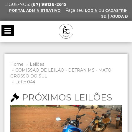
LIGUE-NOS:
(67) 98136-2615
Faça seu
ou
PORTAL ADMINISTRATIVO
LOGIN
CADASTRE-
. |
SE
AJUDA
Toggle
navigation
Home
Leilões
COMISSÃO DE LEILÃO - DETRAN MS - MATO
GROSSO DO SUL
Lote: 044
PRÓXIMOS LEILÕES
Previous
Next