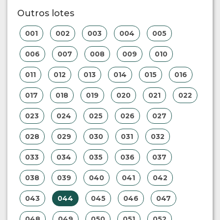
Outros lotes
001
002
003
004
005
006
007
008
009
010
011
012
013
014
015
016
017
018
019
020
021
022
023
024
025
026
027
028
029
030
031
032
033
034
035
036
037
038
039
040
041
042
043
044
045
046
047
048
049
050
051
052