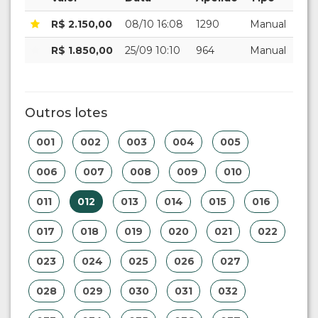
R$ 2.150,00
08/10 16:08
1290
Manual
R$ 1.850,00
25/09 10:10
964
Manual
Outros lotes
001
002
003
004
005
006
007
008
009
010
011
012
013
014
015
016
017
018
019
020
021
022
023
024
025
026
027
028
029
030
031
032