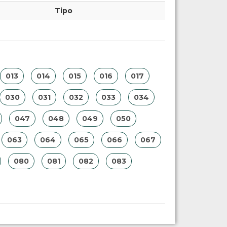
Tipo
013
014
015
016
017
030
031
032
033
034
047
048
049
050
063
064
065
066
067
080
081
082
083