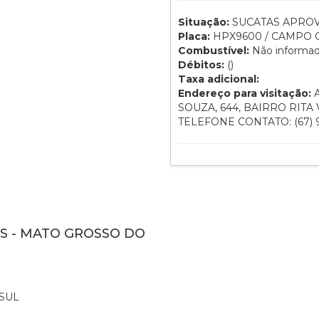
Situação:
SUCATAS APROV
Placa:
HPX9600 / CAMPO G
Combustível:
Não informa
Débitos:
()
Taxa adicional:
Endereço para visitação:
A
SOUZA, 644, BAIRRO RITA 
TELEFONE CONTATO: (67) 9
MS - MATO GROSSO DO
SUL