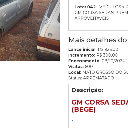
Lote: 042
- VEÍCULOS » 
GM CORSA SEDAN PREMIU
APROVEITÁVEIS
Mais detalhes do 
Lance inicial:
R$ 926,00
Incremento:
R$ 300,00
Encerramento:
08/10/2024 1
Visitas:
600
Local:
MATO GROSSO DO S
Status: ARREMATADO
Descrição:
GM CORSA SEDA
(BEGE)
.