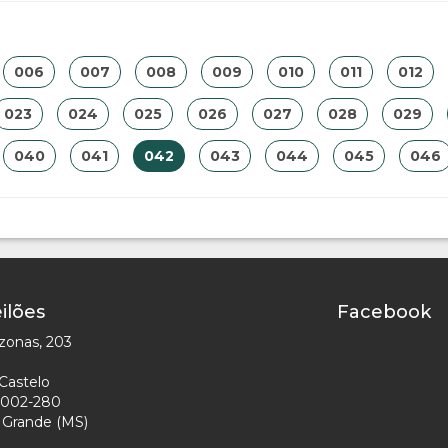
006
007
008
009
010
011
012
023
024
025
026
027
028
029
040
041
042
043
044
045
046
ilões
Facebook
zonas, 203
Castelo
002-280
Grande (MS)