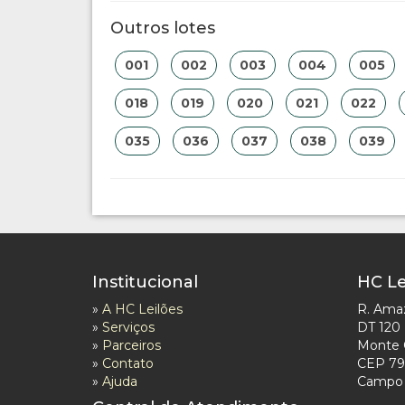
Outros lotes
001
002
003
004
005
018
019
020
021
022
035
036
037
038
039
Institucional
HC Le
»
A HC Leilões
R. Ama
»
Serviços
DT 120
»
Parceiros
Monte 
»
Contato
CEP 79
»
Ajuda
Campo 