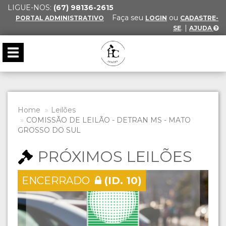
LIGUE-NOS:
(67) 98136-2615
Faça seu
ou
PORTAL ADMINISTRATIVO
LOGIN
CADASTRE-
. |
SE
AJUDA
Toggle
navigation
Home
Leilões
COMISSÃO DE LEILÃO - DETRAN MS - MATO
GROSSO DO SUL
PRÓXIMOS LEILÕES
ENCERRADO
(ID. 10)