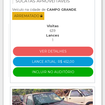
SUCATAS APROVEITÁVEIS
Veículo na cidade de
CAMPO GRANDE
.
ARREMATADO
Visitas
639
Lances
1
VER DETALHES
LANCE ATUAL: R$ 452,00
INCLUIR NO AUDITÓRIO