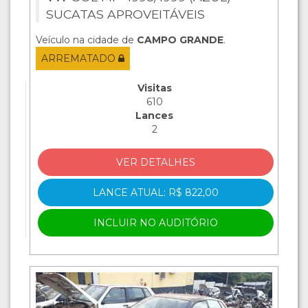
SUCATAS APROVEITÁVEIS
Veículo na cidade de
CAMPO GRANDE
.
ARREMATADO
Visitas
610
Lances
2
VER DETALHES
LANCE ATUAL: R$ 822,00
INCLUIR NO AUDITÓRIO