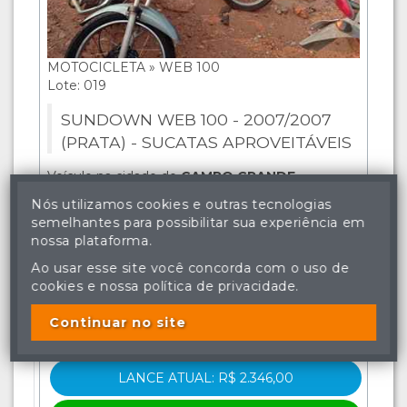
MOTOCICLETA » WEB 100
Lote: 019
SUNDOWN WEB 100 - 2007/2007
(PRATA) - SUCATAS APROVEITÁVEIS
Veículo na cidade de
CAMPO GRANDE
.
ARREMATADO
Nós utilizamos cookies e outras tecnologias
semelhantes para possibilitar sua experiência em
Visitas
nossa plataforma.
690
Ao usar esse site você concorda com o uso de
Lances
cookies e nossa política de privacidade.
7
Continuar no site
VER DETALHES
LANCE ATUAL: R$ 2.346,00