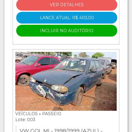
VER DETALHES
LANCE ATUAL: R$ 403,00
INCLUIR NO AUDITÓRIO
VEÍCULOS » PASSEIO
Lote: 003
VW GOL MI - 1998/1999 (AZUL) -