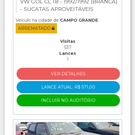
VW GOL CL 1.8 - 1992/1992 (BRANCA)
- SUCATAS APROVEITÁVEIS
Veículo na cidade de
CAMPO GRANDE
.
ARREMATADO
Visitas
537
Lances
1
VER DETALHES
LANCE ATUAL: R$ 571,00
INCLUIR NO AUDITÓRIO