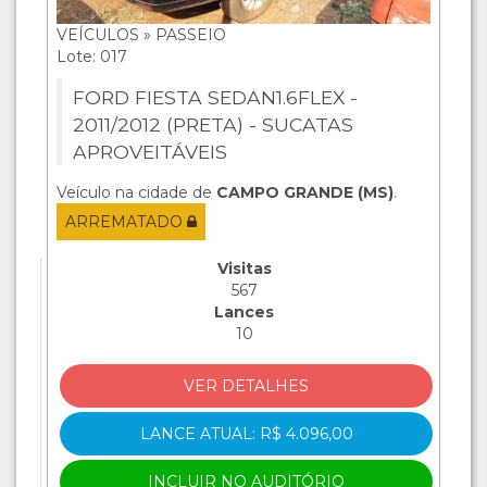
VEÍCULOS » PASSEIO
Lote: 017
FORD FIESTA SEDAN1.6FLEX -
2011/2012 (PRETA) - SUCATAS
APROVEITÁVEIS
Veículo na cidade de
CAMPO GRANDE (MS)
.
ARREMATADO
Visitas
567
Lances
10
VER DETALHES
LANCE ATUAL: R$ 4.096,00
INCLUIR NO AUDITÓRIO