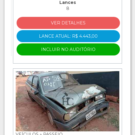
Lances
8
VER DETALHES
LANCE ATUAL: R$ 4.443,00
INCLUIR NO AUDITÓRIO
VEÍCULOS » PASSEIO