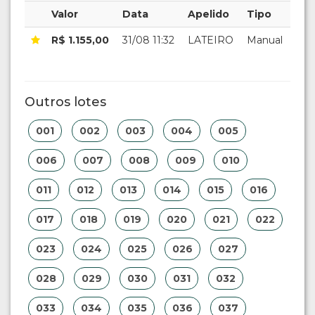
Valor
Data
Apelido
Tipo
R$ 1.155,00
31/08 11:32
LATEIRO
Manual
Outros lotes
001
002
003
004
005
006
007
008
009
010
011
012
013
014
015
016
017
018
019
020
021
022
023
024
025
026
027
028
029
030
031
032
033
034
035
036
037