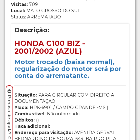
Visitas:
709
Local:
MATO GROSSO DO SUL
Status: ARREMATADO
Descrição:
HONDA C100 BIZ -
2001/2002 (AZUL)
Motor trocado (baixa normal),
regularização do motor será por
conta do arrematante.
Situação:
PARA CIRCULAR COM DIREITO A
Precisa de ajuda? Clique aqui.
DOCUMENTAÇÃO
Placa:
HRK-6901 / CAMPO GRANDE -MS |
Combustível:
Não informado
Débitos:
()
Taxa adicional:
Endereço para visitação:
AVENIDA GERVAL
BERNARDINO DE SOUZA, 644, BAIRRO RITA