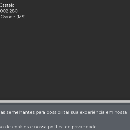
Castelo
002-280
Grande (MS)
ias semelhantes para possibilitar sua experiência em nossa
Coutinho - Leiloeiro Público Oficial - Matrícula nº 59 JUCEMS - Todos 
ção não autorizada do conteúdo deste site poderá acarretar em pena
o de cookies e nossa política de privacidade.