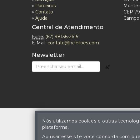
»
Parceiros
Monte 
»
Contato
CEP 79
»
Ajuda
Campo 
Central de Atendimento
Fone:
(67) 98136-2615
E-Mail:
contato@hcleiloes.com
Newsletter
Nós utilizamos cookies e outras tecnolog
plataforma.
© Hercules Valazuela 
A cópia ou reprodu
Ao usar esse site você concorda com o us