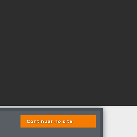
Continuar no site
os direitos reservados
s previstas em lei.