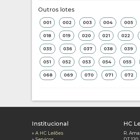
Outros lotes
001
002
003
004
005
018
019
020
021
022
035
036
037
038
039
051
052
053
054
055
068
069
070
071
072
Institucional
HC Le
»
A HC Leilões
R. Ama
»
Serviços
DT 120