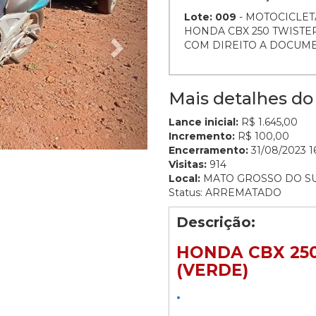
Lote: 009
- MOTOCICLET
HONDA CBX 250 TWISTER 
COM DIREITO A DOCUM
Mais detalhes do 
Lance inicial:
R$ 1.645,00
Incremento:
R$ 100,00
Encerramento:
31/08/2023 1
Visitas:
914
Local:
MATO GROSSO DO S
Status: ARREMATADO
Descrição:
HONDA CBX 250
(VERDE)
.