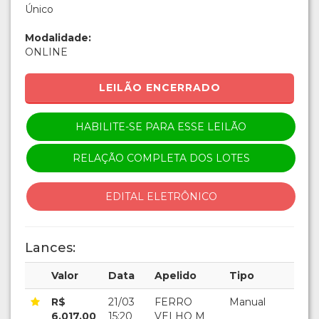
Único
Modalidade:
ONLINE
LEILÃO ENCERRADO
HABILITE-SE PARA ESSE LEILÃO
RELAÇÃO COMPLETA DOS LOTES
EDITAL ELETRÔNICO
Lances:
Valor
Data
Apelido
Tipo
R$
21/03
FERRO
Manual
6.017,00
15:20
VELHO M