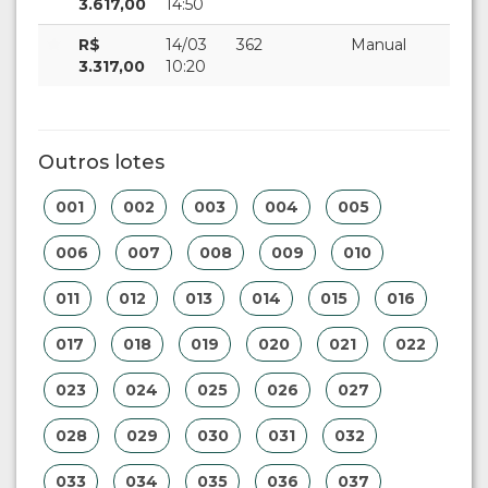
3.617,00
14:50
R$
14/03
362
Manual
3.317,00
10:20
Outros lotes
001
002
003
004
005
006
007
008
009
010
011
012
013
014
015
016
017
018
019
020
021
022
023
024
025
026
027
028
029
030
031
032
033
034
035
036
037