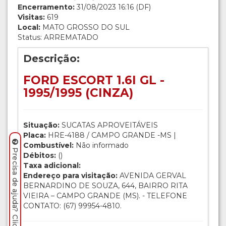
Encerramento:
31/08/2023 16:16 (DF)
Visitas:
619
Local:
MATO GROSSO DO SUL
Status: ARREMATADO
Descrição:
FORD ESCORT 1.6I GL -
1995/1995 (CINZA)
Situação:
SUCATAS APROVEITÁVEIS
Placa:
HRE-4188 / CAMPO GRANDE -MS |
Combustível:
Não informado
Precisa de ajuda? Clique aqui.
Débitos:
()
Taxa adicional:
Endereço para visitação:
AVENIDA GERVAL
BERNARDINO DE SOUZA, 644, BAIRRO RITA
VIEIRA – CAMPO GRANDE (MS). - TELEFONE
CONTATO: (67) 99954-4810.