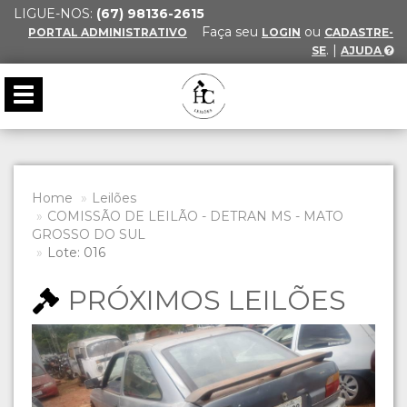
LIGUE-NOS:
(67) 98136-2615
Faça seu
ou
PORTAL ADMINISTRATIVO
LOGIN
CADASTRE-
. |
SE
AJUDA
Toggle
navigation
Home
Leilões
COMISSÃO DE LEILÃO - DETRAN MS - MATO
GROSSO DO SUL
Lote: 016
PRÓXIMOS LEILÕES
Previous
Next