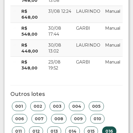
748,00
13:08
R$
31/08 12:24
LAURINDO
Manual
648,00
R$
30/08
GARBI
Manual
548,00
17:44
R$
30/08
LAURINDO
Manual
448,00
13:02
R$
23/08
GARBI
Manual
348,00
19:52
Outros lotes
001
002
003
004
005
006
007
008
009
010
011
012
013
014
015
016