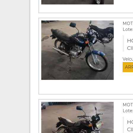
MOT
Lote
HO
C
Veíc
AR
MOT
Lote
HO
C