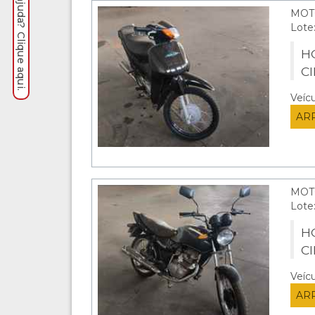
Precisa de ajuda? Clique aqui.
MOT
Lote
HO
C
Veíc
AR
MOT
Lote
HO
C
Veíc
AR