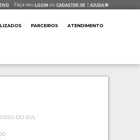
Faça seu
ou
. |
TIVO
LOGIN
CADASTRE-SE
AJUDA
ALIZADOS
PARCEIROS
ATENDIMENTO
OSSO DO SUL
:00