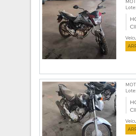
MOT
Lote
HO
C
Veíc
AR
MOT
Lote
HO
C
Veíc
AR