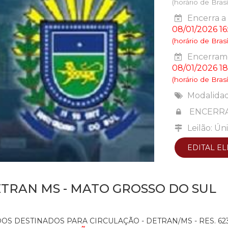
(horário de Brasíl
Encerra a 
08/01/2026 16
(horário de Brasíl
Encerrame
08/01/2026 18
(horário de Brasíl
Modalida
ENCERR
Leilão: Ún
EDITAL E
ETRAN MS - MATO GROSSO DO SUL
OS DESTINADOS PARA CIRCULAÇÃO - DETRAN/MS - RES. 623