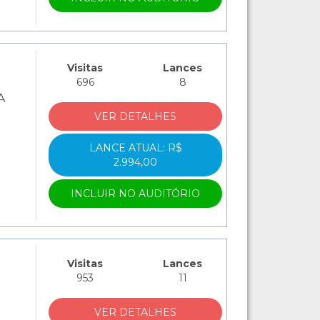
Visitas
Lances
696
8
A
VER DETALHES
LANCE ATUAL: R$
2.994,00
INCLUIR NO AUDITÓRIO
Visitas
Lances
953
11
VER DETALHES