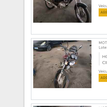
Veíc
AR
MOT
Lote
HO
C
Veíc
AR