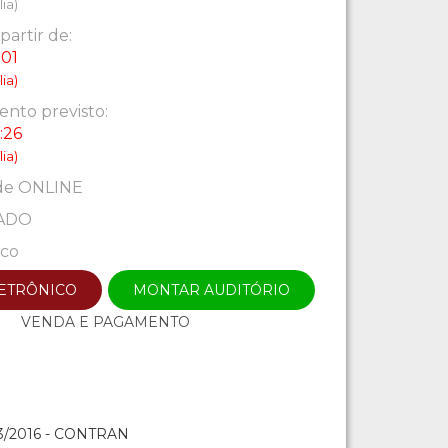
ia)
partir de:
:01
ia)
nto previsto:
:26
ia)
de ONLINE
ADO
ico
LETRÔNICO
MONTAR AUDITÓRIO
VENDA E PAGAMENTO
/2016 - CONTRAN