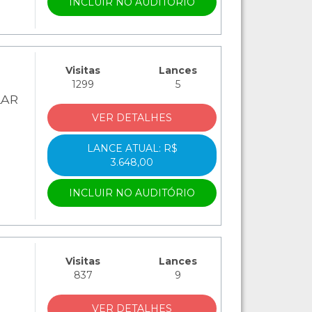
INCLUIR NO AUDITÓRIO
Visitas
Lances
1299
5
LAR
VER DETALHES
LANCE ATUAL: R$
3.648,00
INCLUIR NO AUDITÓRIO
Visitas
Lances
837
9
VER DETALHES