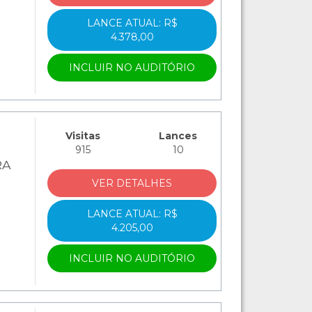
LANCE ATUAL: R$
4.378,00
INCLUIR NO AUDITÓRIO
Visitas
Lances
915
10
RA
VER DETALHES
LANCE ATUAL: R$
4.205,00
INCLUIR NO AUDITÓRIO