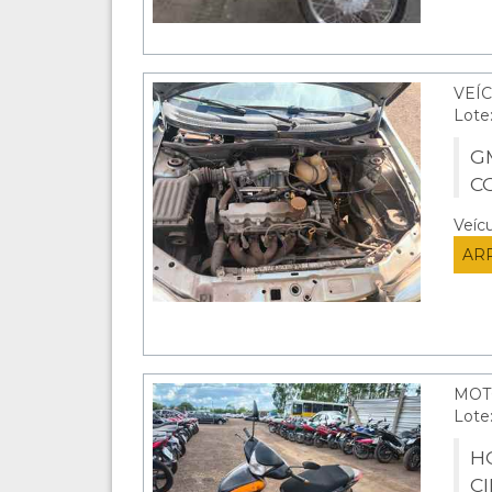
VEÍC
Lote
G
C
Veíc
AR
MOT
Lote
HO
C