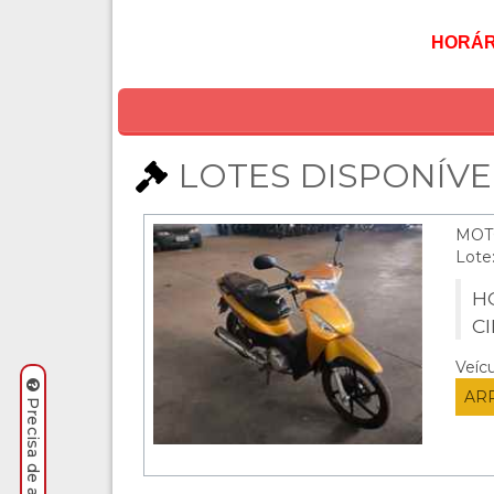
HORÁRI
LOTES DISPONÍVEI
MOT
Lote
HO
C
Veíc
AR